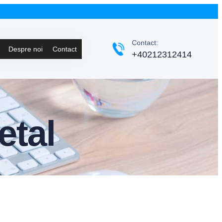
Contact:
Despre noi
Contact
+40212312414
etal