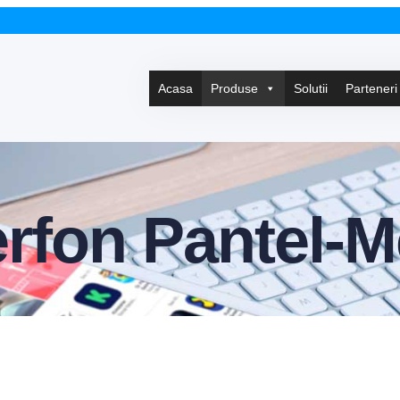
Acasa
Produse
Solutii
Parteneri
erfon Pantel-M